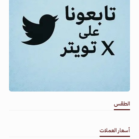
الطقس
طقس القامشلي
أسعار العملات