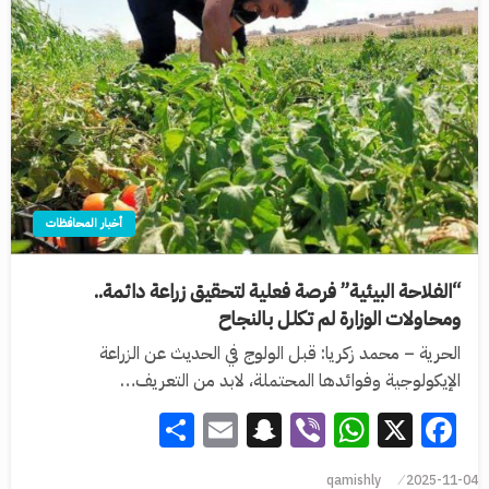
أخبار المحافظات
“الفلاحة البيئية” فرصة فعلية لتحقيق زراعة دائمة..
ومحاولات الوزارة لم تكلل بالنجاح
الحرية – محمد زكريا: قبل الولوج في الحديث عن الزراعة
الإيكولوجية وفوائدها المحتملة، لابد من التعريف…
Share
Snapchat
Email
WhatsApp
Viber
Facebook
X
qamishly
2025-11-04