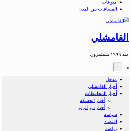
منوعات
المسافات بين المدن
القامشلي
منذ ١٩٩٩ مستمرون
مدخل
أخبار القامشلي
أخبار المحافظات
أخبار الحسكة
أحبار دير الزور
سياسة
اقتصاد
رياضة