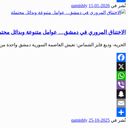
نُشر في
2026-01-11
qamishly
Share
أخبار المحافظات
الاختناق المروري في دمشق… عوامل متنوعة وبدائل محتم
الحرية- وديع فايز الشماس: تعيش العاصمة السورية دمشق واحدة من أك
Facebook
X
WhatsApp
Viber
Snapchat
Email
نُشر في
2025-10-25
qamishly
Share