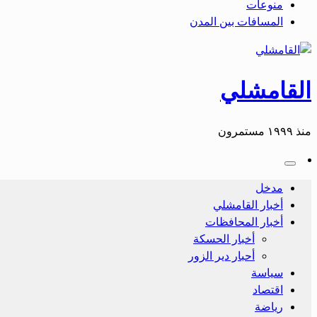
منوعات
المسافات بين المدن
القامشلي
منذ ١٩٩٩ مستمرون
مدخل
أخبار القامشلي
أخبار المحافظات
أخبار الحسكة
أحبار دير الزور
سياسة
اقتصاد
رياضة