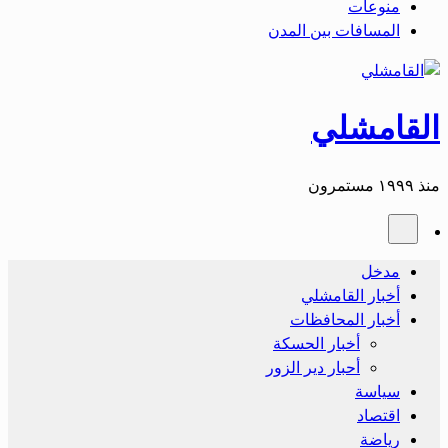
منوعات
المسافات بين المدن
القامشلي
منذ ١٩٩٩ مستمرون
مدخل
أخبار القامشلي
أخبار المحافظات
أخبار الحسكة
أحبار دير الزور
سياسة
اقتصاد
رياضة