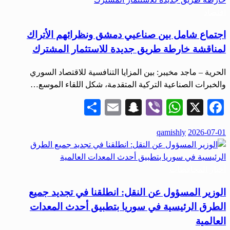
اقتصاد
اجتماع شامل بين صناعيي دمشق ونظرائهم الأتراك
لمناقشة خارطة طريق جديدة للاستثمار المشترك
الحرية – ماجد مخيبر: بين المزايا التنافسية للاقتصاد السوري
والخبرات الصناعية التركية المتقدمة، شكل اللقاء الموسع…
Share
Snapchat
Email
WhatsApp
Viber
Facebook
X
نُشر
qamishly
2026-07-01
في
أخبار المحافظات
الوزير المسؤول عن النقل: انطلقنا في تجديد جميع
الطرق الرئيسية في سوريا بتطبيق أحدث المعدات
العالمية