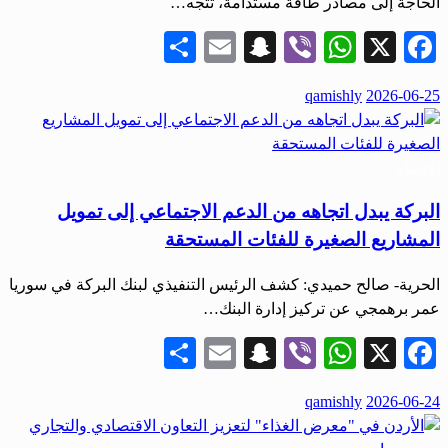
الحاجة إلى مصادر طاقة مستدامة، تتجه…
Share
Snapchat
Email
WhatsApp
Viber
Facebook
X
نُشر
qamishly
2026-06-25
في
اقتصاد
البركة يبدل اتجاهه من الدعم الاجتماعي إلى تمويل
المشاريع الصغيرة للفئات المستحقة
الحرية- صالح حميدي: كشف الرئيس التنفيذي لبنك البركة في سوريا
عمر برهمجي عن تركيز إدارة البنك…
Share
Snapchat
Email
WhatsApp
Viber
Facebook
X
نُشر
qamishly
2026-06-24
في