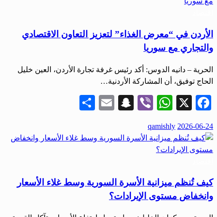
اقتصاد
الأردن في “معرض الغذاء” لتعزيز التعاون الاقتصادي
والتجاري مع سوريا
الحرية – دانيه الدوس: أكد رئيس غرفة تجارة الأردن، العين خليل
الحاج توفيق، أن المشاركة الأردنية…
Share
Snapchat
Email
WhatsApp
Viber
Facebook
X
نُشر
qamishly
2026-06-24
في
اقتصاد
كيف تُنظم ميزانية الأسرة السورية وسط غلاء الأسعار
وانخفاض مستوى الإيرادات؟