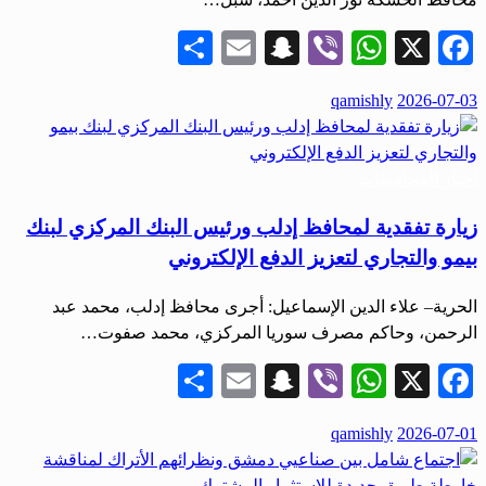
Share
Snapchat
Email
WhatsApp
Viber
Facebook
X
نُشر
qamishly
2026-07-03
في
أخبار المحافظات
زيارة تفقدية لمحافظ إدلب ورئيس البنك المركزي لبنك
بيمو والتجاري لتعزيز الدفع الإلكتروني
الحرية– علاء الدين الإسماعيل: أجرى محافظ إدلب، محمد عبد
الرحمن، وحاكم مصرف سوريا المركزي، محمد صفوت…
Share
Snapchat
Email
WhatsApp
Viber
Facebook
X
نُشر
qamishly
2026-07-01
في