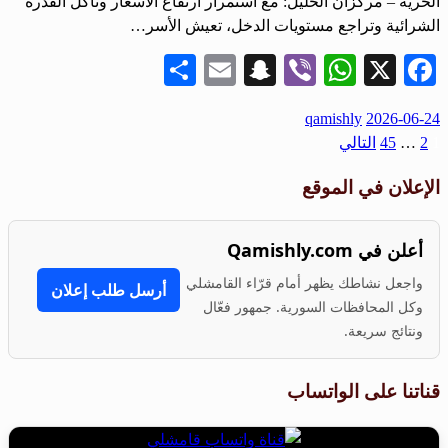
الحرية – مركزان الخليل: مع استمرار ارتفاع الأسعار وتآكل القدرة
الشرائية وتراجع مستويات الدخل، تعيش الأسر…
Share
Snapchat
Email
WhatsApp
Viber
Facebook
X
نُشر
qamishly
2026-06-24
في
1
2
…
45
التالي
تعدد
صفحات
الإعلان في الموقع
المقالات
أعلن في Qamishly.com
واجعل نشاطك يظهر أمام قرّاء القامشلي
أرسل طلب إعلان
وكل المحافظات السورية. جمهور فعّال
ونتائج سريعة.
قناتنا على الواتساب