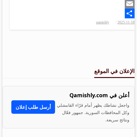
Snapchat
Email
qamishly
2025-11-18
Share
الإعلان في الموقع
أعلن في Qamishly.com
واجعل نشاطك يظهر أمام قرّاء القامشلي
أرسل طلب إعلان
وكل المحافظات السورية. جمهور فعّال
ونتائج سريعة.