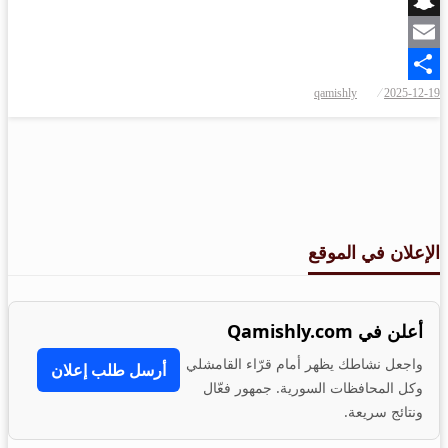
Snapchat
Email
نُشر
qamishly
2025-12-19
Share
في
الإعلان في الموقع
أعلن في Qamishly.com
واجعل نشاطك يظهر أمام قرّاء القامشلي
أرسل طلب إعلان
وكل المحافظات السورية. جمهور فعّال
ونتائج سريعة.