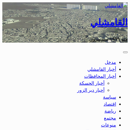
القامشلي
منذ ١٩٩٩ مستمرون
مدخل
أخبار القامشلي
أخبار المحافظات
أخبار الحسكة
أحبار دير الزور
سياسة
اقتصاد
رياضة
مجتمع
منوعات