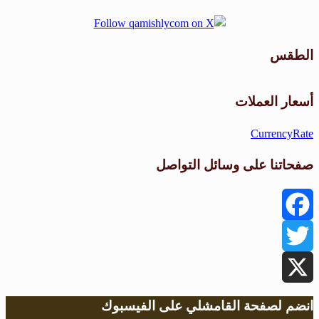
الطقس
طقس القامشلي
أسعار العملات
CurrencyRate
صفحاتنا على وسائل التواصل
Facebook
Twitter
X
انضم لصفحة القامشلي على الفيسبوك