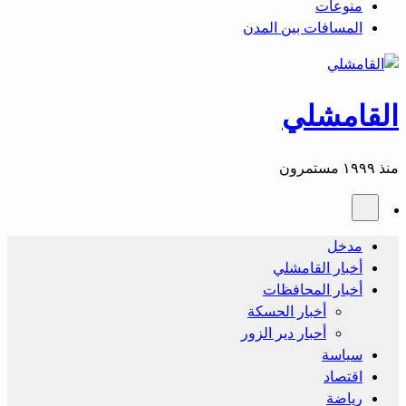
منوعات
المسافات بين المدن
القامشلي
منذ ١٩٩٩ مستمرون
مدخل
أخبار القامشلي
أخبار المحافظات
أخبار الحسكة
أحبار دير الزور
سياسة
اقتصاد
رياضة