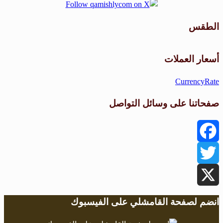
الطقس
طقس القامشلي
أسعار العملات
CurrencyRate
صفحاتنا على وسائل التواصل
Facebook
Twitter
X
انضم لصفحة القامشلي على الفيسبوك