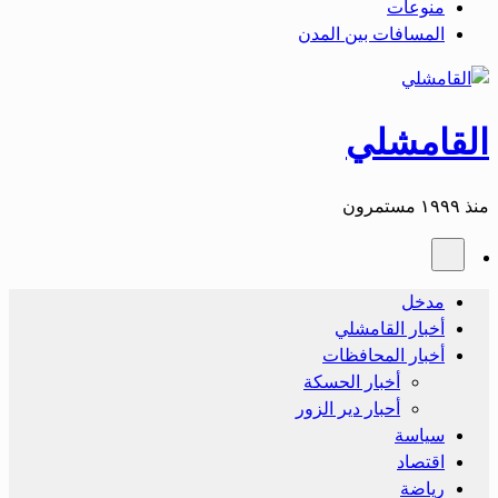
منوعات
المسافات بين المدن
القامشلي
منذ ١٩٩٩ مستمرون
مدخل
أخبار القامشلي
أخبار المحافظات
أخبار الحسكة
أحبار دير الزور
سياسة
اقتصاد
رياضة