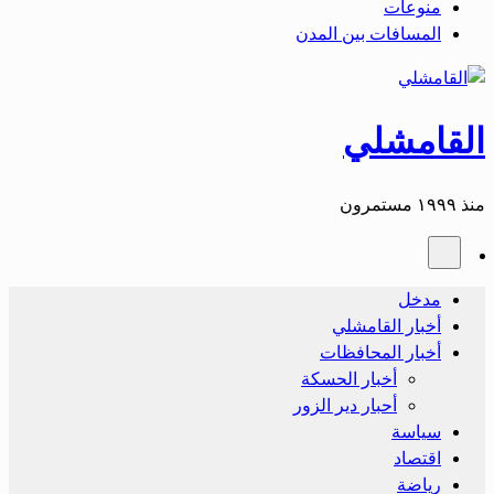
منوعات
المسافات بين المدن
القامشلي
منذ ١٩٩٩ مستمرون
مدخل
أخبار القامشلي
أخبار المحافظات
أخبار الحسكة
أحبار دير الزور
سياسة
اقتصاد
رياضة