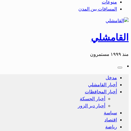
منوعات
المسافات بين المدن
القامشلي
منذ ١٩٩٩ مستمرون
مدخل
أخبار القامشلي
أخبار المحافظات
أخبار الحسكة
أحبار دير الزور
سياسة
اقتصاد
رياضة