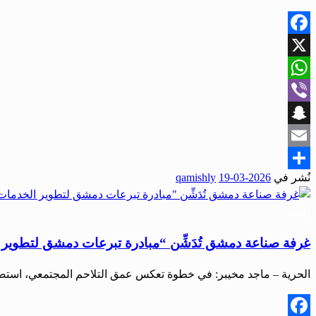
Facebook
X
WhatsApp
Viber
Snapchat
Email
نُشر في
2026-03-19
qamishly
Share
اقتصاد
غرفة صناعة دمشق تُدَشِّن “مبادرة تبرعات دمشق لتطوير 
الحرية – ماجد مخيبر: في خطوة تعكس عمق التلاحم المجتمعي، است