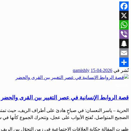
Facebook
X
WhatsApp
Viber
Snapchat
Email
نُشر في
2026-04-15
qamishly
Share
مجتمع
قصة الروابط الإنسانية في عصر التغيير بين القرى والحضر
الحرية – ياسر النعسان: في صباحٍ هادئ على أطراف الريف، حيث تمتد ا
الضجيج المتواصل، تُفتح الأبواب على عجل، وتتحرك الجموع كأنها في سبا
ظهرت المقالة حكاية العلاقات الاجتماعية في زمن التحوّل بين الريف وا