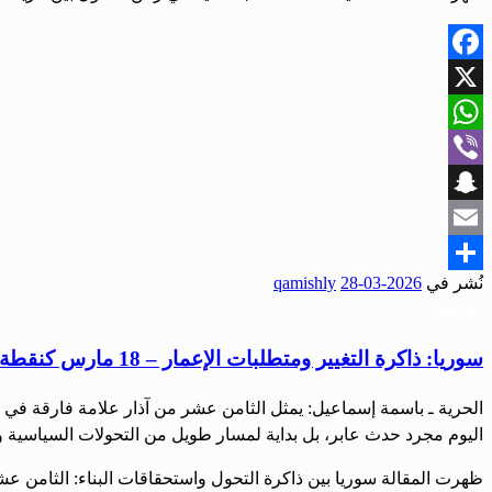
Facebook
X
WhatsApp
Viber
Snapchat
Email
نُشر في
2026-03-28
qamishly
Share
مجتمع
سوريا: ذاكرة التغيير ومتطلبات الإعمار – 18 مارس كنقطة انطلاق لمستقبل مختلف
الحرية ـ باسمة إسماعيل: يمثل الثامن عشر من آذار علامة فارقة في 
اليوم مجرد حدث عابر، بل بداية لمسار طويل من التحولات السياسية وا
ظهرت المقالة سوريا بين ذاكرة التحول واستحقاقات البناء: الثامن عش