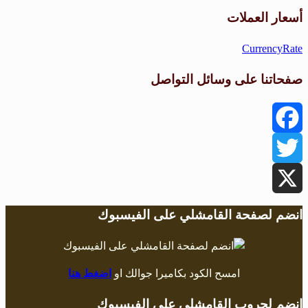
طقس القامشلي
أسعار العملات
CurrencyRate
صفحاتنا على وسائل التواصل
Facebook
Twitter
X
انضم لصفحة القامشلي على الفيسبوك
امسح الكود بكاميرا جوالك او
اضغط هنا
انضم لجروب القامشلي على الفيسبوك