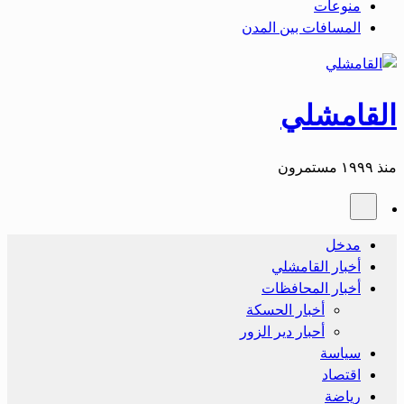
منوعات
المسافات بين المدن
القامشلي
منذ ١٩٩٩ مستمرون
مدخل
أخبار القامشلي
أخبار المحافظات
أخبار الحسكة
أحبار دير الزور
سياسة
اقتصاد
رياضة