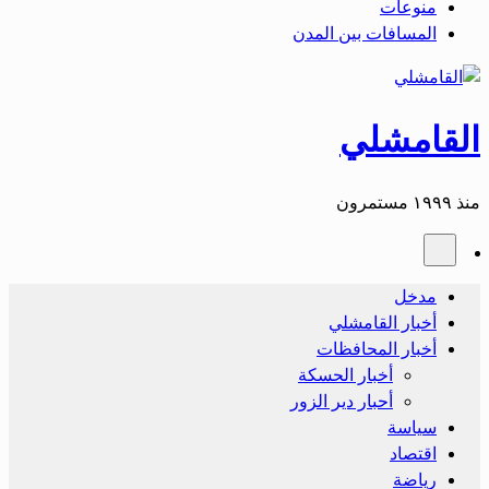
منوعات
المسافات بين المدن
القامشلي
منذ ١٩٩٩ مستمرون
مدخل
أخبار القامشلي
أخبار المحافظات
أخبار الحسكة
أحبار دير الزور
سياسة
اقتصاد
رياضة