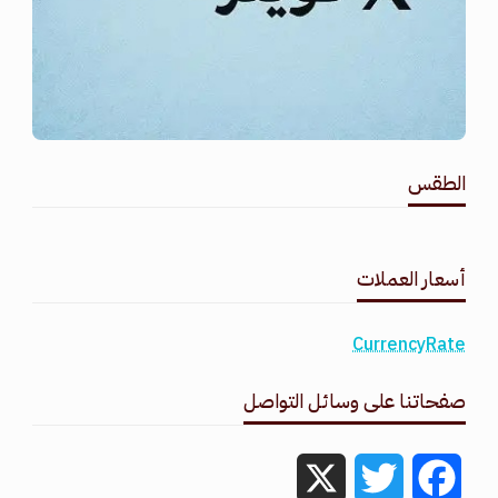
الطقس
طقس القامشلي
أسعار العملات
CurrencyRate
صفحاتنا على وسائل التواصل
X
Twitter
Facebook