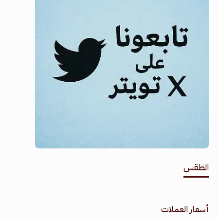
الطقس
طقس القامشلي
أسعار العملات