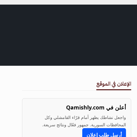
الإعلان في الموقع
أعلن في Qamishly.com
واجعل نشاطك يظهر أمام قرّاء القامشلي وكل
المحافظات السورية. جمهور فعّال ونتائج سريعة.
أرسل طلب إعلان