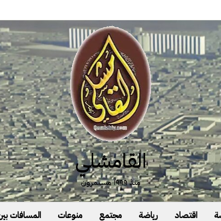
القامشلي
منذ ١٩٩٩ مستمرون
ة
اقتصاد
رياضة
مجتمع
منوعات
المسافات بين