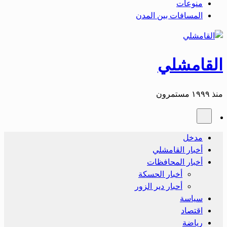
منوعات
المسافات بين المدن
القامشلي
منذ ١٩٩٩ مستمرون
مدخل
أخبار القامشلي
أخبار المحافظات
أخبار الحسكة
أحبار دير الزور
سياسة
اقتصاد
رياضة