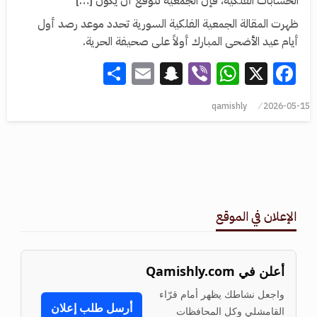
الحسابات الفلكية، فإن الجمعية تتوقع أن يكون […]
ظهرت المقالة الجمعية الفلكية السورية تحدد موعد رصد أول
أيام عيد الأضحى المبارك أولاً على صحيفة الحرية.
Share
Snapchat
Email
WhatsApp
Viber
Facebook
X
qamishly
2026-05-15
الإعلان في الموقع
أعلن في Qamishly.com
واجعل نشاطك يظهر أمام قرّاء
أرسل طلب إعلان
القامشلي وكل المحافظات