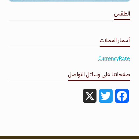
الطقس
طقس القامشلي
أسعار العملات
CurrencyRate
صفحاتنا على وسائل التواصل
X
Twitter
Facebook