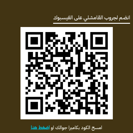
انضم لجروب القامشلي على الفيسبوك
امسح الكود بكاميرا جوالك او
اضغط هنا