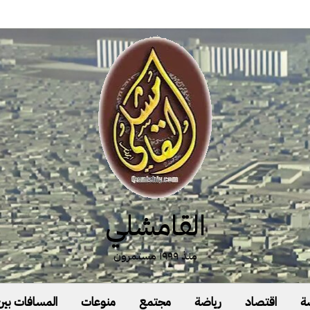
القامشلي
منذ ١٩٩٩ مستمرون
ة
اقتصاد
رياضة
مجتمع
منوعات
المسافات بين