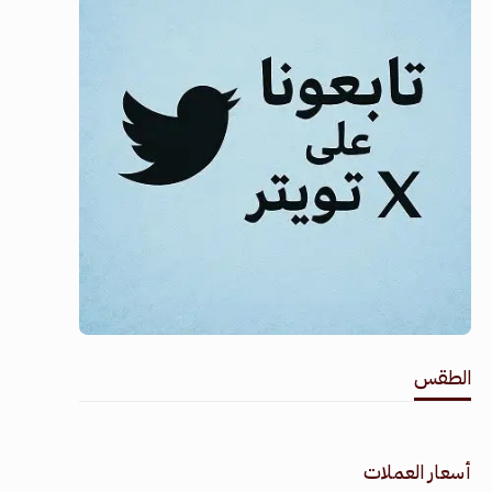
الطقس
طقس القامشلي
أسعار العملات