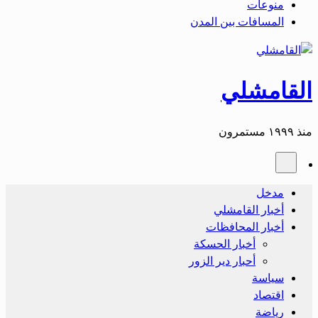
منوعات
المسافات بين المدن
القامشلي
منذ ١٩٩٩ مستمرون
مدخل
أخبار القامشلي
أخبار المحافظات
أخبار الحسكة
أحبار دير الزور
سياسة
اقتصاد
رياضة