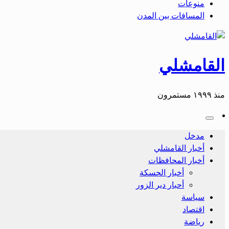
منوعات
المسافات بين المدن
القامشلي
منذ ١٩٩٩ مستمرون
مدخل
أخبار القامشلي
أخبار المحافظات
أخبار الحسكة
أحبار دير الزور
سياسة
اقتصاد
رياضة