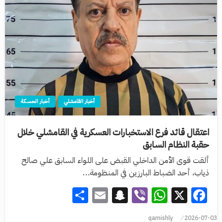
أخبار القامشلي
أخبار الحسكة
اعتقال قائد فرع الاستخبارات العسكرية في القامشلي خلال
حقبة النظام السابق
ألقت قوى الأمن الداخلي القبض على اللواء السابق علي صالح
ذياب، أحد الضباط البارزين في ‏المنظومة…
Share
Snapchat
Email
WhatsApp
Viber
Facebook
X
qamishly
2026-07-03