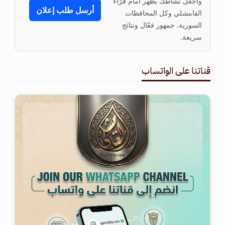
واجعل نشاطك يظهر أمام قرّاء
أرسل طلب إعلان
القامشلي وكل المحافظات
السورية. جمهور فعّال ونتائج
سريعة.
قناتنا على الواتساب