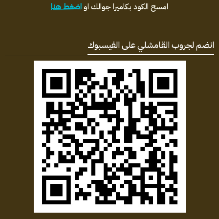
امسح الكود بكاميرا جوالك او
اضغط هنا
انضم لجروب القامشلي على الفيسبوك