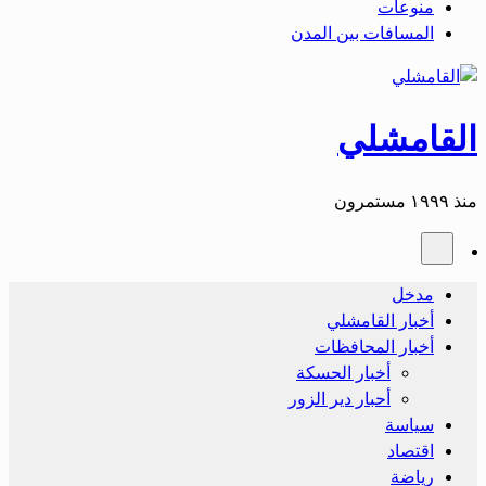
منوعات
المسافات بين المدن
القامشلي
منذ ١٩٩٩ مستمرون
مدخل
أخبار القامشلي
أخبار المحافظات
أخبار الحسكة
أحبار دير الزور
سياسة
اقتصاد
رياضة