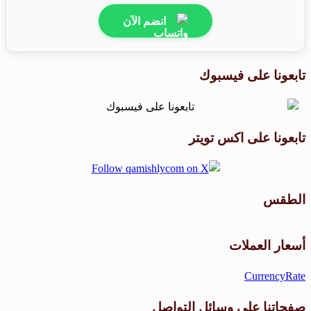
انضم الآن
تابعونا على فيسبوك
تابعونا على اكس تويتر
الطقس
طقس القامشلي
أسعار العملات
CurrencyRate
صفحاتنا على وسائل التواصل