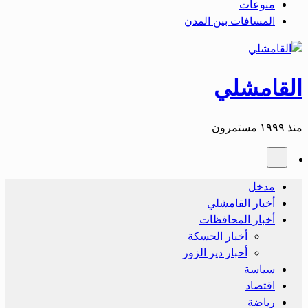
منوعات
المسافات بين المدن
القامشلي
منذ ١٩٩٩ مستمرون
مدخل
أخبار القامشلي
أخبار المحافظات
أخبار الحسكة
أحبار دير الزور
سياسة
اقتصاد
رياضة