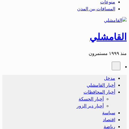
منوعات
المسافات بين المدن
القامشلي
منذ ١٩٩٩ مستمرون
مدخل
أخبار القامشلي
أخبار المحافظات
أخبار الحسكة
أحبار دير الزور
سياسة
اقتصاد
رياضة