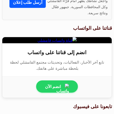
واجعل نشاطك يظهر أمام قرّاء القامشلي
أرسل طلب إعلان
وكل المحافظات السورية. جمهور فعّال
ونتائج سريعة.
قناتنا على الواتساب
انضم إلى قناتنا على واتساب
تابع آخر الأخبار، الفعاليات، وتحديثات مجتمع القامشلي لحظة
بلحظة مباشرة على هاتفك.
انضم الآن
تابعونا على فيسبوك