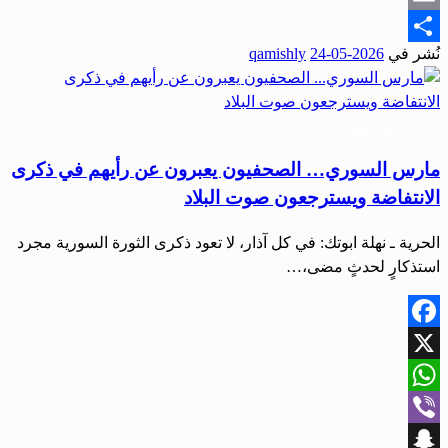
Email
نُشر في
2026-05-24
qamishly
Share
أخبار المحافظات
مارس السوري… الصحفيون يعبرون عن رأيهم في ذكرى
الانتفاضة ويسترجعون صوت البلاد
الحرية ـ نهلة ابوتك: في كل آذار، لا تعود ذكرى الثورة السورية مجرد
استذكارٍ لحدثٍ مضى،…
Facebook
X
WhatsApp
Viber