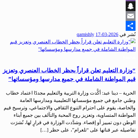
Viber
Snapchat
Email
نُشر في
2026-03-17
qamishly
Share
مجتمع
“وزارة التعليم تعلن قراراً بحظر الخطاب العنصري وتعزيز
قيم المواطنة الشاملة في جميع مدارسها ومؤسساتها”
الحرية – دينا عبد: أكَّدت وزارة التربية والتعليم مجددًا اعتماد خطاب
وطني جامع في جميع مؤسساتها التعليمية ومدارسها العامة
والخاصة، يقوم على احترام التنوع الثقافي والاجتماعي، وترسيخ قيم
المواطنة المتساوية، وتعزيز روح المحبة والتآلف بين جميع أبناء
الوطن دون تمييز أو إقصاء. وشدَّدت الوزارة في قرارٍ لها، نُشرَت
تفاصيله عبر قناتها على “تلغرام”، على حظر […]