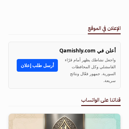
الإعلان في الموقع
أعلن في Qamishly.com
واجعل نشاطك يظهر أمام قرّاء
أرسل طلب إعلان
القامشلي وكل المحافظات
السورية. جمهور فعّال ونتائج
سريعة.
قناتنا على الواتساب