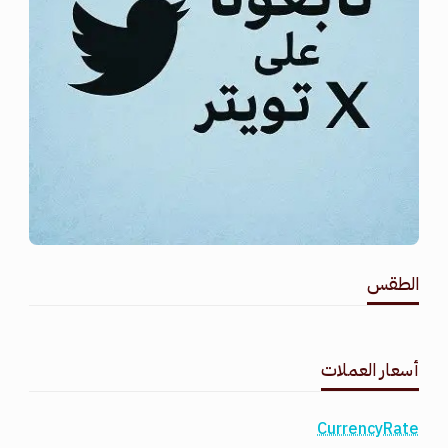
الطقس
طقس القامشلي
أسعار العملات
CurrencyRate