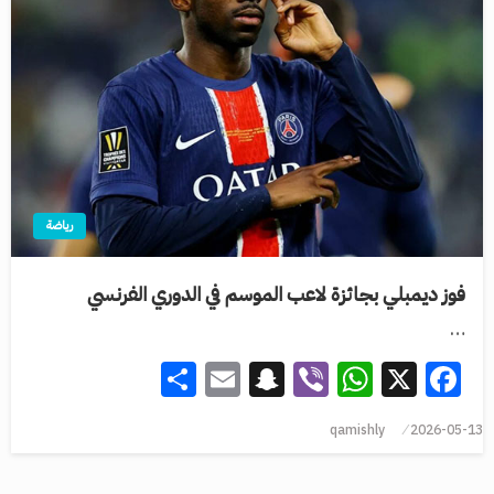
رياضة
فوز ديمبلي بجائزة لاعب الموسم في الدوري الفرنسي
…
Share
Snapchat
Email
WhatsApp
Viber
Facebook
X
qamishly
2026-05-13