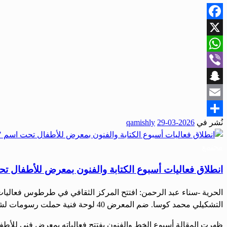
Facebook
X
WhatsApp
Viber
Snapchat
Email
نُشر في
2026-03-29
qamishly
Share
مجتمع
انطلاق فعاليات أسبوع الكتابة والفنون بمعرض للأطفال تح
الحرية -سناء عبد الرحمن: افتتح المركز الثقافي في طرطوس فعاليات
التشكيلي محمد كوسا. ضم المعرض 40 لوحة فنية حملت رسومات لشخصيات كرتونية محببة لدى الأطفال. وأوضح كوسا في تصريح لـ«الحرية» أنه اعتمد الألوان الخشبية في تنفيذ الأعمال […]
ظهرت المقالة أسبوع الخط والفنون يفتتح فعالياته بمعرض فني للأطفال