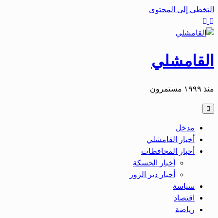
التخطي إلى المحتوى
القامشلي
منذ ١٩٩٩ مستمرون
مدخل
أخبار القامشلي
أخبار المحافظات
أخبار الحسكة
أحبار دير الزور
سياسة
اقتصاد
رياضة