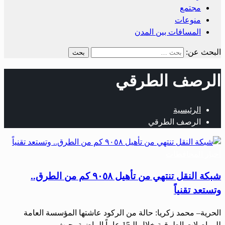
مجتمع
منوعات
المسافات بين المدن
البحث عن:
الرصف الطرقي
الرئيسية
الرصف الطرقي
أخبار المحافظات
شبكة النقل تنتهي من تأهيل ٩٠٥٨ كم من الطرق..
وتستعد تقنياً
الحرية– محمد زكريا: حالة من الركود عاشتها المؤسسة العامة
للمواصلات الطرقية خلال الـ15 عاماً الماضية، حيث…