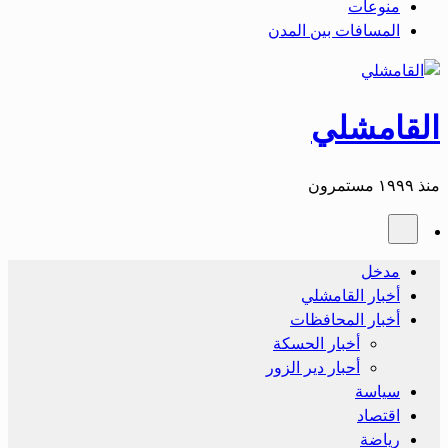
منوعات
المسافات بين المدن
القامشلي
منذ ١٩٩٩ مستمرون
مدخل
أخبار القامشلي
أخبار المحافظات
أخبار الحسكة
أحبار دير الزور
سياسة
اقتصاد
رياضة