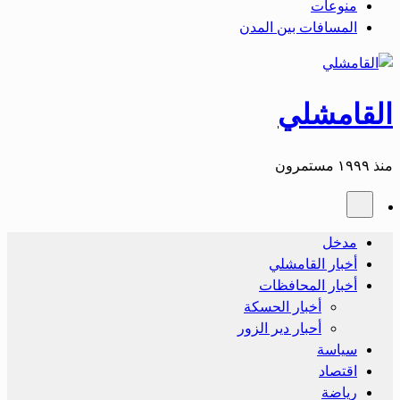
منوعات
المسافات بين المدن
القامشلي
منذ ١٩٩٩ مستمرون
مدخل
أخبار القامشلي
أخبار المحافظات
أخبار الحسكة
أحبار دير الزور
سياسة
اقتصاد
رياضة