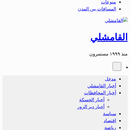
منوعات
المسافات بين المدن
القامشلي
منذ ١٩٩٩ مستمرون
مدخل
أخبار القامشلي
أخبار المحافظات
أخبار الحسكة
أحبار دير الزور
سياسة
اقتصاد
رياضة