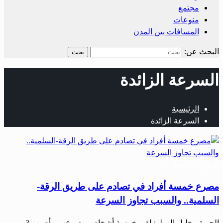
مجتمع
منوعات
المسافات بين المدن
البحث عن:
السرعة الزائدة
الرئيسية
السرعة الزائدة
أخبار المحافظات
مصرع خمسة أفراد في تصادم على طريق الرقة-
السلمية.. والسبب تجاوز السرعة
الحرية– خليل الهملو: لقي خمسة أشخاص مصرعهم وأصيب 3