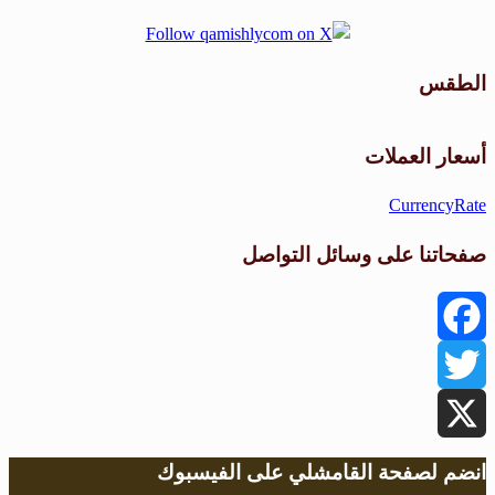
الطقس
طقس القامشلي
أسعار العملات
CurrencyRate
صفحاتنا على وسائل التواصل
Facebook
Twitter
X
انضم لصفحة القامشلي على الفيسبوك