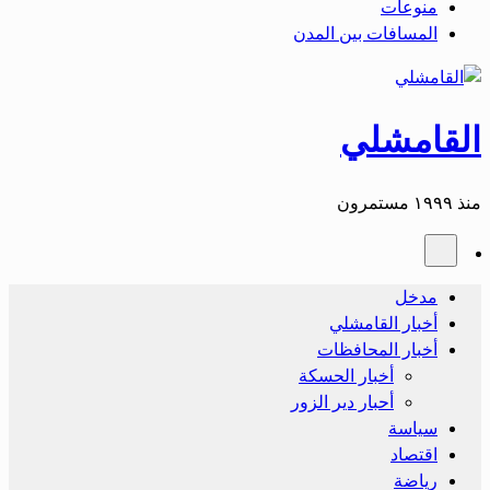
منوعات
المسافات بين المدن
القامشلي
منذ ١٩٩٩ مستمرون
مدخل
أخبار القامشلي
أخبار المحافظات
أخبار الحسكة
أحبار دير الزور
سياسة
اقتصاد
رياضة