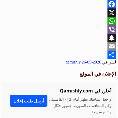
Facebook
X
WhatsApp
Viber
Snapchat
Email
نُشر في
2026-05-26
qamishly
Share
الإعلان في الموقع
أعلن في Qamishly.com
واجعل نشاطك يظهر أمام قرّاء القامشلي
أرسل طلب إعلان
وكل المحافظات السورية. جمهور فعّال
ونتائج سريعة.