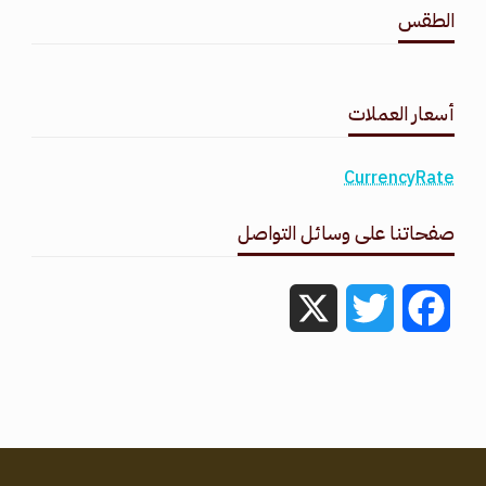
الطقس
طقس القامشلي
أسعار العملات
CurrencyRate
صفحاتنا على وسائل التواصل
X
Twitter
Facebook