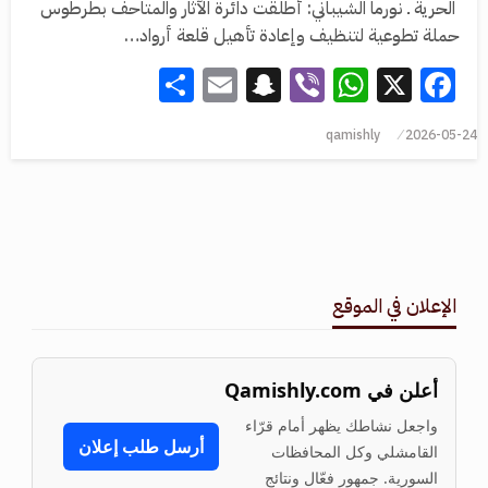
الحرية ـ نورما الشيباني: أطلقت دائرة الآثار والمتاحف بطرطوس
حملة تطوعية لتنظيف وإعادة تأهيل قلعة أرواد…
Share
Snapchat
Email
WhatsApp
Viber
Facebook
X
qamishly
2026-05-24
الإعلان في الموقع
أعلن في Qamishly.com
واجعل نشاطك يظهر أمام قرّاء
أرسل طلب إعلان
القامشلي وكل المحافظات
السورية. جمهور فعّال ونتائج