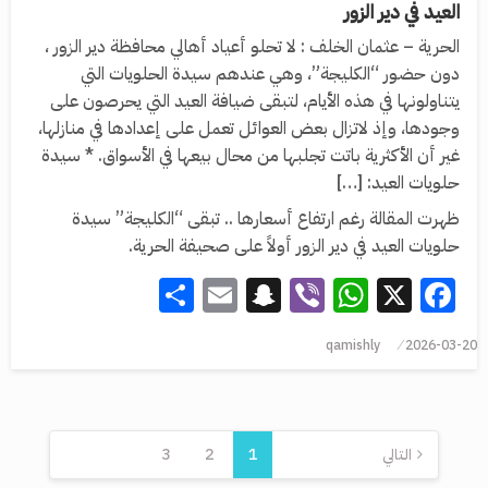
العيد في دير الزور
الحرية – عثمان الخلف : لا تحلو أعياد أهالي محافظة دير الزور ،
دون حضور “الكليجة”، وهي عندهم سيدة الحلويات التي
يتناولونها في هذه الأيام، لتبقى ضيافة العيد التي يحرصون على
وجودها، وإذ لاتزال بعض العوائل تعمل على إعدادها في منازلها،
غير أن الأكثرية باتت تجلبها من محال بيعها في الأسواق. * سيدة
حلويات العيد: […]
ظهرت المقالة رغم ارتفاع أسعارها .. تبقى “الكليجة” سيدة
حلويات العيد في دير الزور أولاً على صحيفة الحرية.
Share
Snapchat
Email
WhatsApp
Viber
Facebook
X
qamishly
2026-03-20
التالي
1
2
3