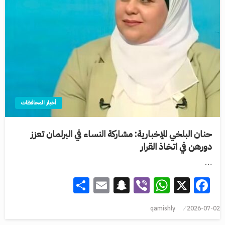
أخبار المحافظات
حنان البلخي للإخبارية: مشاركة النساء في البرلمان تعزز
دورهن في اتخاذ القرار
…
Share
Snapchat
Email
WhatsApp
Viber
Facebook
X
qamishly
2026-07-02