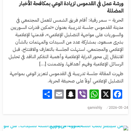
ورشة عمل في القدموس لزيادة الوعي بمكافحة الأخبار
المضللة
الحرية – سمر رقية: أقام فريق الشمس للعمل المجتمعي في
مدينة القدموس جلسة تدريبية بعنوان «تمكين قدرات السوريين
والسوريات على مواجهة التضليل الإعلامي»، قدمتها الإعلامية
بشرى مسعود، بمشاركة عدد من السيدات والمهتمات بالشأن
الإعلامي والمجتمعي. استهلت الجلسة بالتعارف والافتتاح، قبل
الانتقال إلى محور الدراية الإعلامية وأهمية التفكير الناقد في تحليل
الرسائل الإعلامية وفهم أهدافها. وتضمنت […]
ظهرت المقالة جلسة تدريبية في القدموس لتعزيز الوعي بمواجهة
التضليل الإعلامي أولاً على صحيفة الحرية.
Share
Snapchat
Email
WhatsApp
Viber
Facebook
X
qamishly
2026-05-24