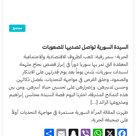
مجتمع
السيدة السورية تواصل تصديها للصعوبات
الحرية- سمر رقية: تلعب الظروف الاقتصادية والاجتماعية
المعقدة التي تمر بها سوريا دوراً في إبراز قصص نجاح ملهمة
لسيدات سوريات، يثبتن يوماً بعد يوم قدرتهن على الابتكار
والصمود، وخلق الفرص في مواجهة التحديات، بفضل ذكائهن
وحسن تدبيرهن، وإصرارهن على تحسين حياة أسرهن. ومن بين
هذه النماذج المشرقة، اخترنا اليوم قصة السيدة محاسن إبراهيم
ومشروعها الرائد […]
ظهرت المقالة المرأة السورية مستمرة في مواجهة التحديات أولاً
على صحيفة الحرية.
Share
Snapchat
Email
WhatsApp
Viber
Facebook
X