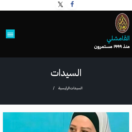
القامشلي
منذ ١٩٩٩ مستمرون
السيدات
السيدات
الرئيسية