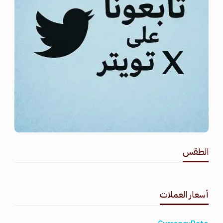
الطقس
طقس القامشلي
أسعار العملات