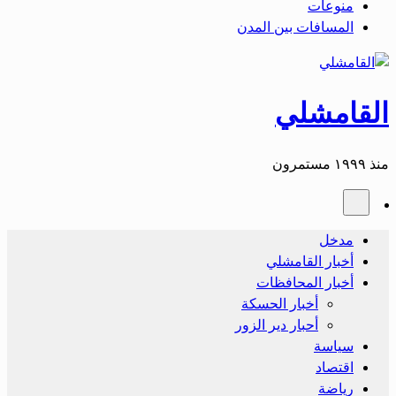
منوعات
المسافات بين المدن
القامشلي
منذ ١٩٩٩ مستمرون
مدخل
أخبار القامشلي
أخبار المحافظات
أخبار الحسكة
أحبار دير الزور
سياسة
اقتصاد
رياضة