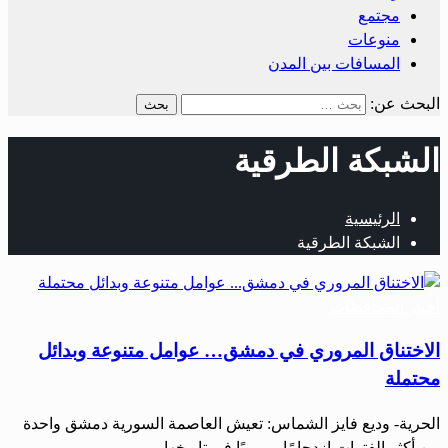
مجتمع
منوعات
المسافات بين المدن
البحث عن:
الشبكة الطرقية
الرئيسية
الشبكة الطرقية
أخبار المحافظات
الاختناق المروري في دمشق… عوامل متنوعة وبدائل
محتملة
الحرية- وديع فايز الشماس: تعيش العاصمة السورية دمشق واحدة
من أكثر الفترات ازدحامًا مروريًا في تاريخها…