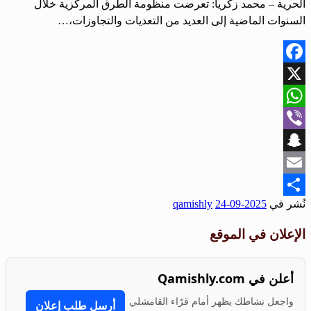
الحرية – محمد زكريا: تعرضت منظومة الطرق المركزية خلال
السنوات الماضية إلى العديد من التعديات والتجاوزات،…
Facebook
X
WhatsApp
Viber
Snapchat
Email
نُشر في
2025-09-24
qamishly
Share
الإعلان في الموقع
أعلن في Qamishly.com
واجعل نشاطك يظهر أمام قرّاء القامشلي
أرسل طلب إعلان