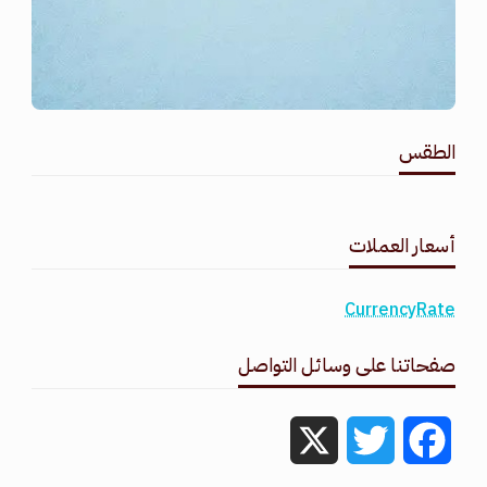
الطقس
طقس القامشلي
أسعار العملات
CurrencyRate
صفحاتنا على وسائل التواصل
X
Twitter
Facebook