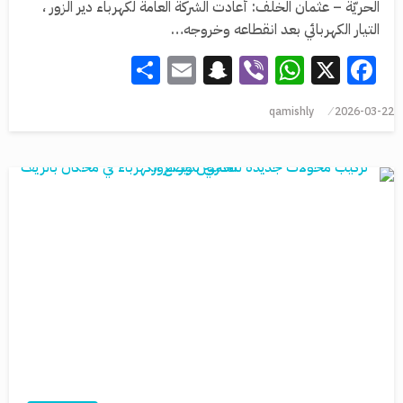
الحريّة – عثمان الخلف: أعادت الشركة العامة لكهرباء دير الزور ،
التيار الكهربائي بعد انقطاعه وخروجه…
Share
Snapchat
Email
WhatsApp
Viber
Facebook
X
qamishly
2026-03-22