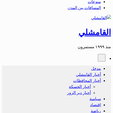
منوعات
المسافات بين المدن
القامشلي
منذ ١٩٩٩ مستمرون
مدخل
أخبار القامشلي
أخبار المحافظات
أخبار الحسكة
أحبار دير الزور
سياسة
اقتصاد
رياضة