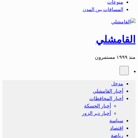
منوعات
المسافات بين المدن
القامشلي
منذ ١٩٩٩ مستمرون
مدخل
أخبار القامشلي
أخبار المحافظات
أخبار الحسكة
أحبار دير الزور
سياسة
اقتصاد
رياضة