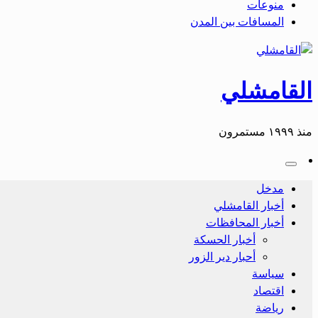
منوعات
المسافات بين المدن
القامشلي
منذ ١٩٩٩ مستمرون
مدخل
أخبار القامشلي
أخبار المحافظات
أخبار الحسكة
أحبار دير الزور
سياسة
اقتصاد
رياضة