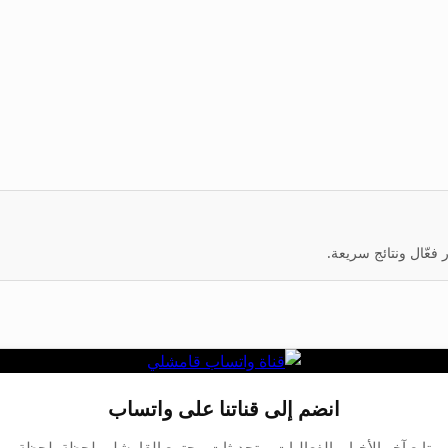
عّال ونتائج سريعة.
انضم إلى قناتنا على واتساب
تابع آخر الأخبار، الفعاليات، وتحديثات مجتمع القامشلي لحظة بلحظة