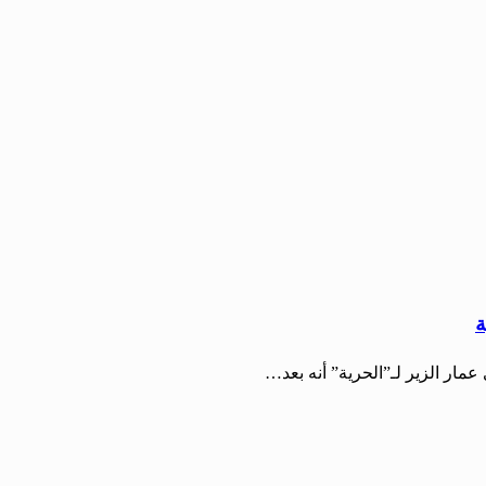
ة
عمار الزير لـ”الحرية” أنه بعد…