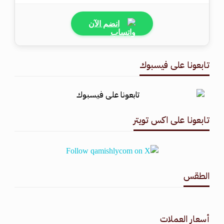
انضم الآن
تابعونا على فيسبوك
تابعونا على اكس تويتر
الطقس
طقس القامشلي
أسعار العملات