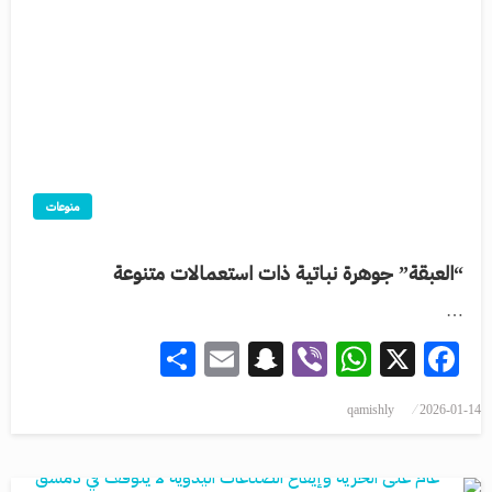
منوعات
“العبقة” جوهرة نباتية ذات استعمالات متنوعة
…
Share
Snapchat
Email
WhatsApp
Viber
Facebook
X
qamishly
2026-01-14