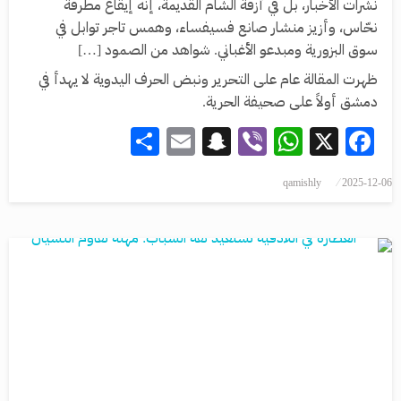
نشرات الأخبار، بل في أزقة الشام القديمة، إنه إيقاع مطرقة
نحّاس، وأزيز منشار صانع فسيفساء، وهمس تاجر توابل في
سوق البزورية ومبدعو الأغباني. شواهد من الصمود […]
ظهرت المقالة عام على التحرير ونبض الحرف اليدوية لا يهدأ في
دمشق أولاً على صحيفة الحرية.
Share
Snapchat
Email
WhatsApp
Viber
Facebook
X
qamishly
2025-12-06