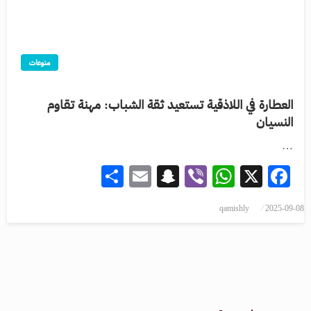
منوعات
العطارة في اللاذقية تستعيد ثقة الشباب: مهنة تقاوم
النسيان
…
Share
Snapchat
Email
WhatsApp
Viber
Facebook
X
qamishly
2025-09-08