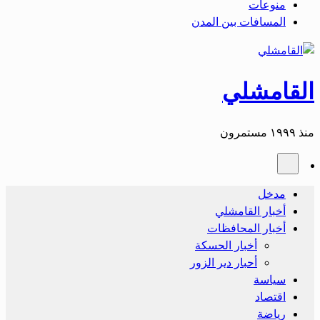
منوعات
المسافات بين المدن
القامشلي
منذ ١٩٩٩ مستمرون
مدخل
أخبار القامشلي
أخبار المحافظات
أخبار الحسكة
أحبار دير الزور
سياسة
اقتصاد
رياضة