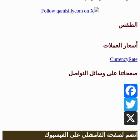
الطقس
طقس القامشلي
أسعار العملات
CurrencyRate
صفحاتنا على وسائل التواصل
Facebook
Twitter
X
انضم لصفحة القامشلي على الفيسبوك