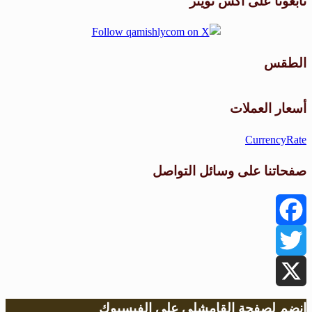
تابعونا على اكس تويتر
الطقس
طقس القامشلي
أسعار العملات
CurrencyRate
صفحاتنا على وسائل التواصل
Facebook
Twitter
X
انضم لصفحة القامشلي على الفيسبوك