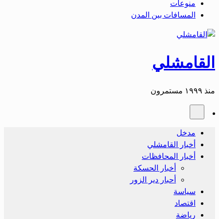
منوعات
المسافات بين المدن
القامشلي
منذ ١٩٩٩ مستمرون
مدخل
أخبار القامشلي
أخبار المحافظات
أخبار الحسكة
أحبار دير الزور
سياسة
اقتصاد
رياضة