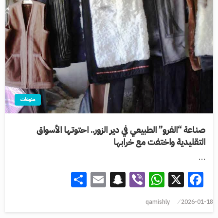
منوعات
صناعة “الفرو” الطبيعي في دير الزور.. احتوتها الأسواق
التقليدية واختفت مع خرابها
…
Share
Snapchat
Email
WhatsApp
Viber
Facebook
X
qamishly
2026-01-18