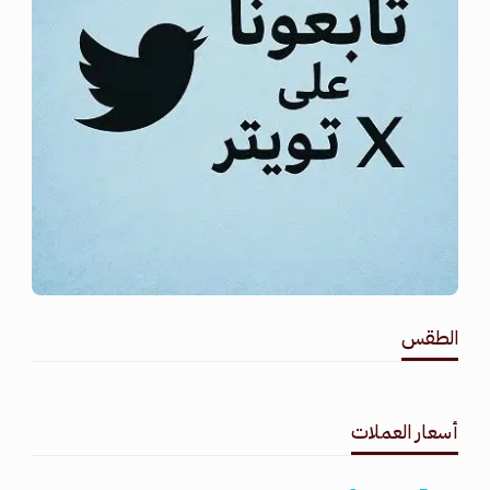
الطقس
طقس القامشلي
أسعار العملات