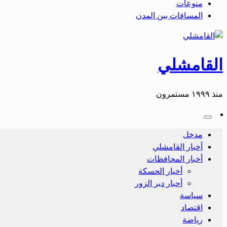
منوعات
المسافات بين المدن
القامشلي
منذ ١٩٩٩ مستمرون
مدخل
أخبار القامشلي
أخبار المحافظات
أخبار الحسكة
أحبار دير الزور
سياسة
اقتصاد
رياضة