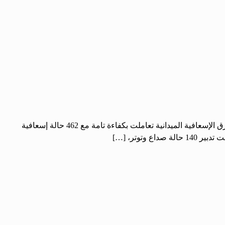
الحرية – عمار الصبح: كشف الدكتور طارق الحريري، رئيس دائرة الإحالة والإسعاف والطوارئ في مديرية صحة درعا، أن كوادر المديرية والفرق الإسعافية الميدانية تعاملت بكفاءة تامة مع 462 حالة إسعافية
توتر، […]