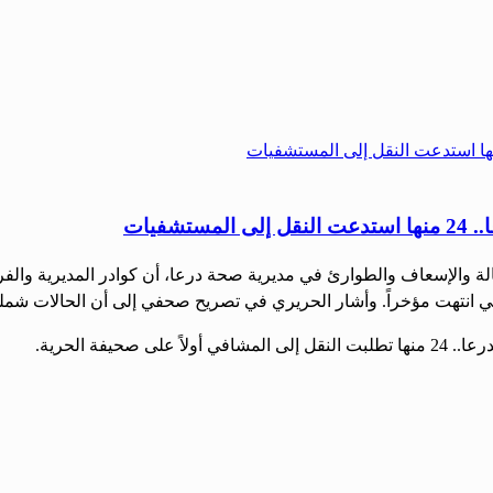
ت مؤخراً. وأشار الحريري في تصريح صحفي إلى أن الحالات شملت تدبير 140 حالة صداع و