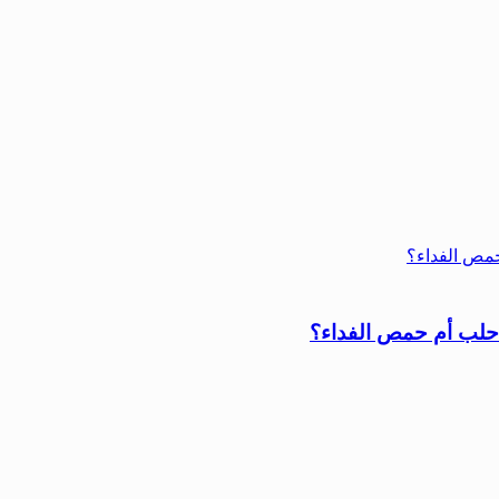
 حلب أم حمص الفداء؟