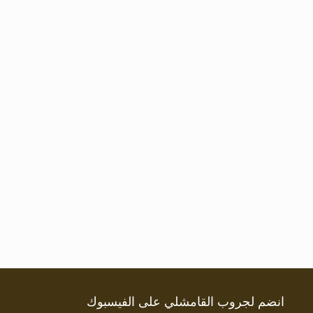
انضم لجروب القامشلي على الفيسبوك