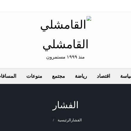
القامشلي
منذ ١٩٩٩ مستمرون
اسة
اقتصاد
رياضة
مجتمع
منوعات
المسافات
الفشار
الفشار
الرئيسية