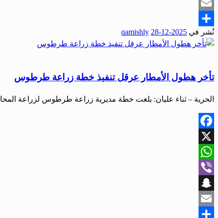
Snapchat
Email
نُشر في
2025-12-28
qamishly
Share
أخبار المحافظات
تأخر هطول الأمطار عرقل تنفيذ خطة زراعة طرطوس
الحرية – ثناء عليان: بلغت خطة مديرية زراعة طرطوس لزراعة المح
Facebook
X
WhatsApp
Viber
Snapchat
Email