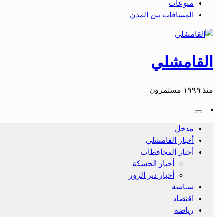
منوعات
المسافات بين المدن
القامشلي
منذ ١٩٩٩ مستمرون
مدخل
أخبار القامشلي
أخبار المحافظات
أخبار الحسكة
أحبار دير الزور
سياسة
اقتصاد
رياضة