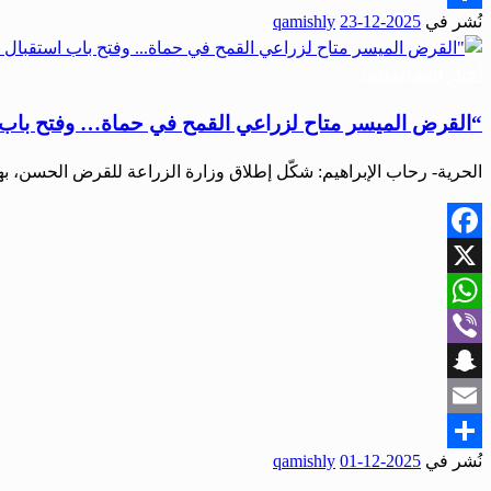
نُشر في
2025-12-23
qamishly
Share
أخبار المحافظات
“القرض الميسر متاح لزراعي القمح في حماة… وفتح باب استقبال الطلبات 
الحرية- رحاب الإبراهيم: شكّل إطلاق وزارة الزراعة للقرض الحسن، 
Facebook
X
WhatsApp
Viber
Snapchat
Email
نُشر في
2025-12-01
qamishly
Share