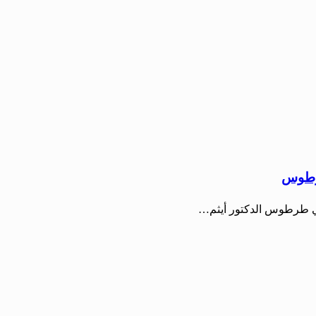
طرطوس
 في طرطوس الدكتور أيثم…