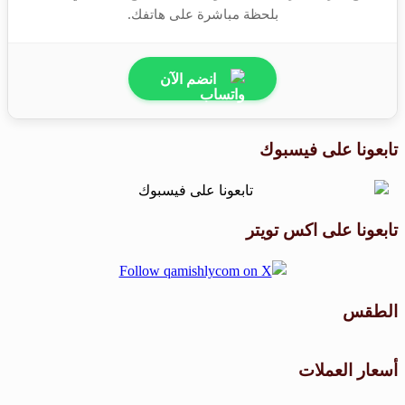
بلحظة مباشرة على هاتفك.
انضم الآن
تابعونا على فيسبوك
تابعونا على اكس تويتر
الطقس
طقس القامشلي
أسعار العملات