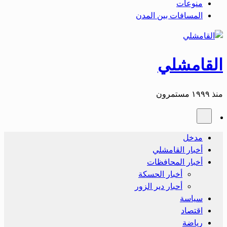
منوعات
المسافات بين المدن
القامشلي
منذ ١٩٩٩ مستمرون
مدخل
أخبار القامشلي
أخبار المحافظات
أخبار الحسكة
أحبار دير الزور
سياسة
اقتصاد
رياضة