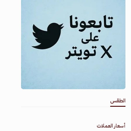
الطقس
طقس القامشلي
أسعار العملات