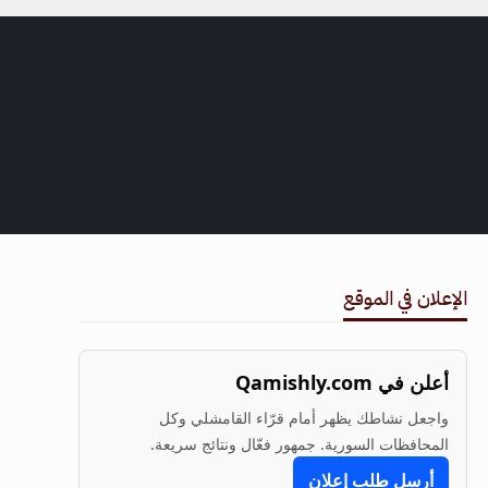
الإعلان في الموقع
أعلن في Qamishly.com
واجعل نشاطك يظهر أمام قرّاء القامشلي وكل
المحافظات السورية. جمهور فعّال ونتائج سريعة.
أرسل طلب إعلان