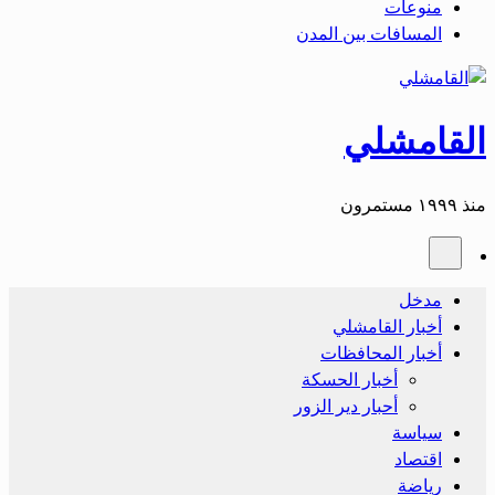
منوعات
المسافات بين المدن
القامشلي
منذ ١٩٩٩ مستمرون
مدخل
أخبار القامشلي
أخبار المحافظات
أخبار الحسكة
أحبار دير الزور
سياسة
اقتصاد
رياضة