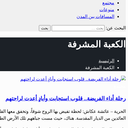
مجتمع
منوعات
المسافات بين المدن
البحث عن:
الكعبة المشرفة
الرئيسية
الكعبة المشرفة
مجتمع
رحلة أداء الفريضة.. قلوب استجابت وأيادٍ أعدت لراحتهم
الحرية – عائشة عكاش: لحظة تفيض بها الروح شوقاً، وتخفق معها القلوب
العائدين من الديار المقدسة. هناك، حيث مست جباههم تلك الأرض الطه