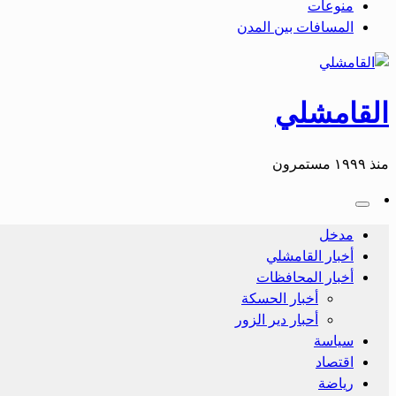
منوعات
المسافات بين المدن
القامشلي
منذ ١٩٩٩ مستمرون
مدخل
أخبار القامشلي
أخبار المحافظات
أخبار الحسكة
أحبار دير الزور
سياسة
اقتصاد
رياضة