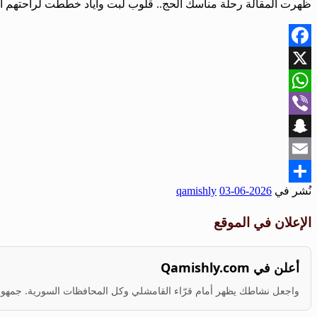
ظهرت المقالة رحلة مناسك الحج.. قلوب لبت وأياد خططت لراحتهم أول
Facebook
X
WhatsApp
Viber
Snapchat
Email
نُشر في
2026-06-03
qamishly
Share
الإعلان في الموقع
أعلن في Qamishly.com
واجعل نشاطك يظهر أمام قرّاء القامشلي وكل المحافظات السورية. جمهور ف